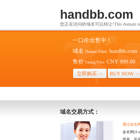
handbb.com
您正在访问的域名可以转让!This domain name i
一口价出售中！
域名
handbb.com
Domain Name:
售价
CNY 999.00
Listing Price:
立即购买
BUY NOW
>>
>>
域名交易方式：
通过金名网(
金名网(4
简单、安