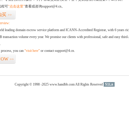
流程可
“点击这里”
查看或咨询support@4.cn。
购买
>>
erview:
orld leading domain escrow service platform and ICANN-Accredited Registrar, with 6 years ri
 transaction volume every year. We promise our clients with professional, safe and easy third-
.
d process, you can
“visit here”
or contact support@4.cn.
NOW
>>
Copyright © 1998 -2025 www.handbb.com All Rights Reserved
51La