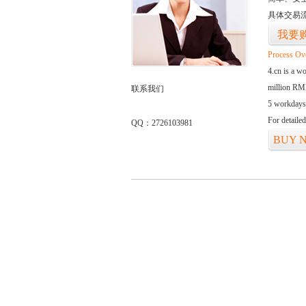
具体交易
我要
Process Ov
4.cn is a w
million RMB
联系我们
5 workdays
For detaile
QQ：2726103981
BUY 